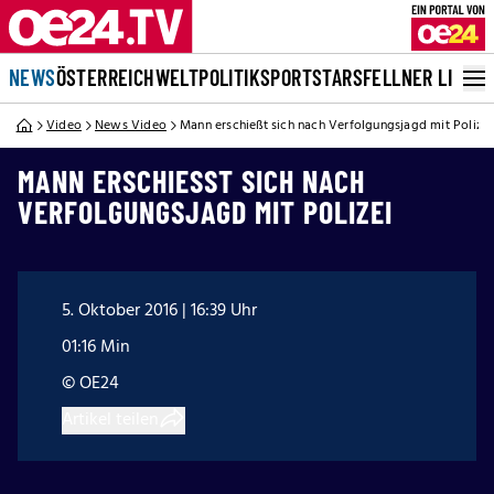
NEWS
ÖSTERREICH
WELT
POLITIK
SPORT
STARS
FELLNER LIVE
Video
News Video
Mann erschießt sich nach Verfolgungsjagd mit Polizei
MANN ERSCHIESST SICH NACH V
ERFOLGUNGSJAGD MIT POLIZEI
5. Oktober 2016 | 16:39 Uhr
01:16 Min
© OE24
Artikel teilen