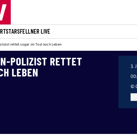
ORT
STARS
FELLNER LIVE
izist rettet sogar im Tod noch Leben
N-POLIZIST RETTET
3. 
CH LEBEN
00
© 
Art