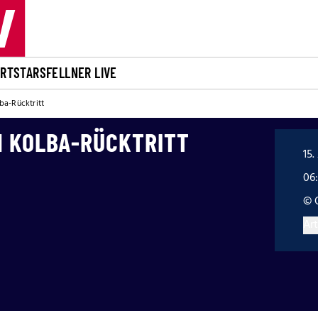
ORT
STARS
FELLNER LIVE
ba-Rücktritt
M KOLBA-RÜCKTRITT
15.
06
© 
Art