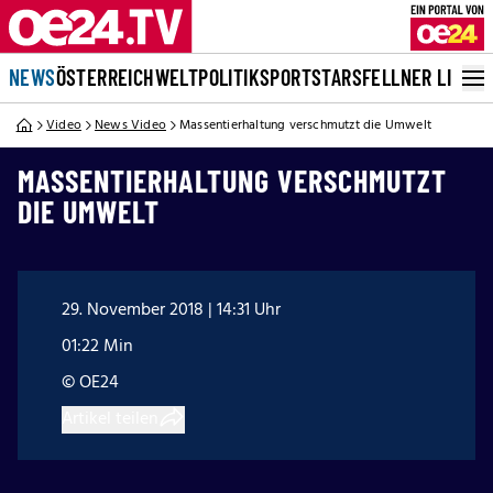
NEWS
ÖSTERREICH
WELT
POLITIK
SPORT
STARS
FELLNER LIVE
Video
News Video
Massentierhaltung verschmutzt die Umwelt
MASSENTIERHALTUNG VERSCHMUTZT
DIE UMWELT
29. November 2018 | 14:31 Uhr
01:22 Min
© OE24
Artikel teilen