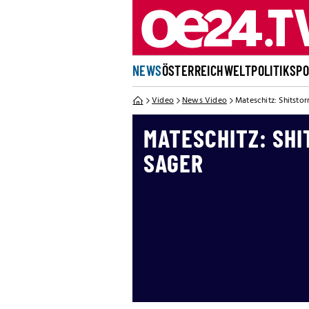
NEWS
ÖSTERREICH
WELT
POLITIK
SP
Video
News Video
Mateschitz: Shitsto
MATESCHITZ: SH
SAGER