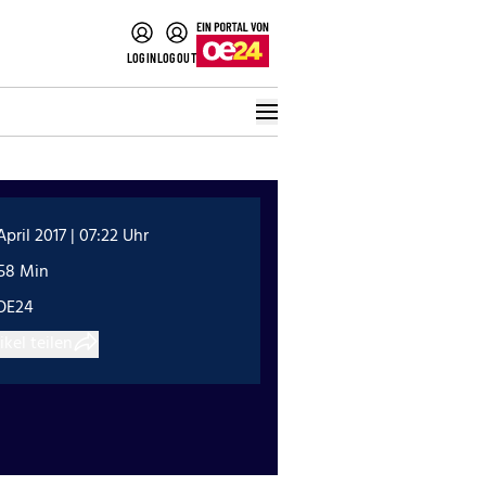
LOGIN
LOGOUT
 April 2017 | 07:22 Uhr
:58 Min
OE24
ikel teilen