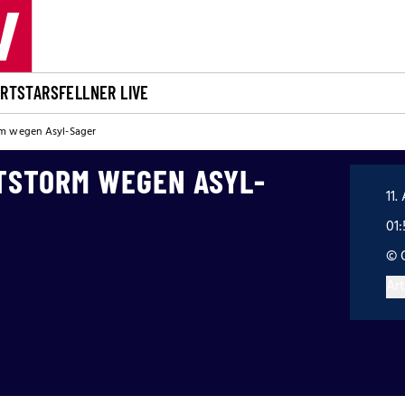
ORT
STARS
FELLNER LIVE
rm wegen Asyl-Sager
ITSTORM WEGEN ASYL-
11.
01
© 
Art