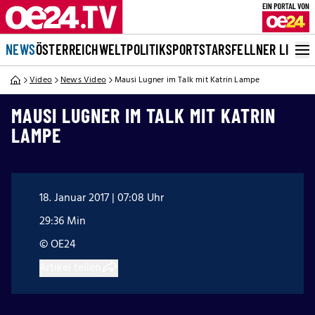
NEWS
ÖSTERREICH
WELT
POLITIK
SPORT
STARS
FELLNER LIVE
Video
News Video
Mausi Lugner im Talk mit Katrin Lampe
MAUSI LUGNER IM TALK MIT KATRIN
LAMPE
18. Januar 2017 | 07:08 Uhr
29:36 Min
© OE24
Artikel teilen