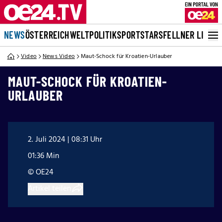
NEWS
ÖSTERREICH
WELT
POLITIK
SPORT
STARS
FELLNER LIVE
Video
News Video
Maut-Schock für Kroatien-Urlauber
MAUT-SCHOCK FÜR KROATIEN-
URLAUBER
2. Juli 2024 | 08:31 Uhr
01:36 Min
© OE24
Artikel teilen