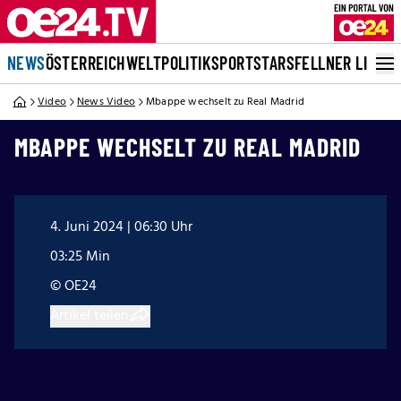
NEWS
ÖSTERREICH
WELT
POLITIK
SPORT
STARS
FELLNER LIVE
Video
News Video
Mbappe wechselt zu Real Madrid
MBAPPE WECHSELT ZU REAL MADRID
4. Juni 2024 | 06:30 Uhr
03:25 Min
© OE24
Artikel teilen