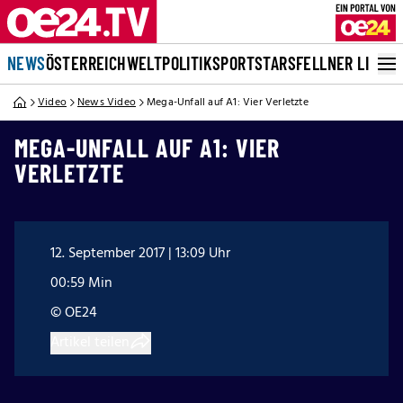
NEWS
ÖSTERREICH
WELT
POLITIK
SPORT
STARS
FELLNER LIVE
Video
News Video
Mega-Unfall auf A1: Vier Verletzte
MEGA-UNFALL AUF A1: VIER
VERLETZTE
12. September 2017 | 13:09 Uhr
00:59 Min
© OE24
Artikel teilen