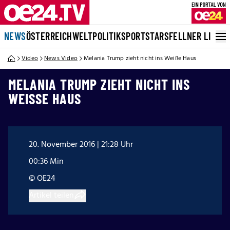
NEWS
ÖSTERREICH
WELT
POLITIK
SPORT
STARS
FELLNER LIVE
Video
News Video
Melania Trump zieht nicht ins Weiße Haus
MELANIA TRUMP ZIEHT NICHT INS
WEISSE HAUS
20. November 2016 | 21:28 Uhr
00:36 Min
© OE24
Artikel teilen