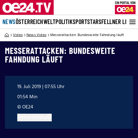
NEWS
ÖSTERREICH
WELT
POLITIK
SPORT
STARS
FELLNER LIVE
Video
News Video
Messerattacken: Bundesweite Fahndung läuft
MESSERATTACKEN: BUNDESWEITE
FAHNDUNG LÄUFT
19. Juli 2019 | 07:55 Uhr
01:54 Min
© OE24
Artikel teilen