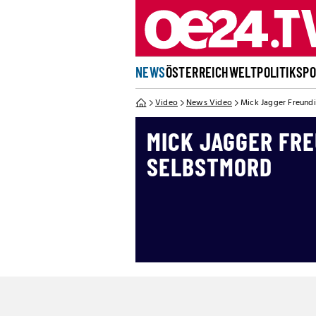
NEWS
ÖSTERREICH
WELT
POLITIK
SP
Video
News Video
Mick Jagger Freund
MICK JAGGER FR
SELBSTMORD