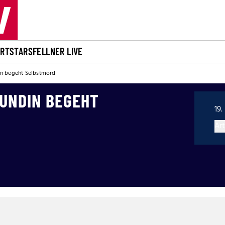
ORT
STARS
FELLNER LIVE
in begeht Selbstmord
EUNDIN BEGEHT
19.
Art