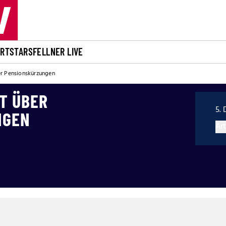
ORT
STARS
FELLNER LIVE
er Pensionskürzungen
T ÜBER
5. 
NGEN
Art