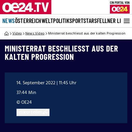
NEWS
ÖSTERREICH
WELT
POLITIK
SPORT
STARS
FELLNER LIVE
Video
News Video
Ministerrat beschliesst aus der kalten Progression
MINISTERRAT BESCHLIESST AUS DER
KALTEN PROGRESSION
14. September 2022 | 11:45 Uhr
37:44 Min
© OE24
Artikel teilen