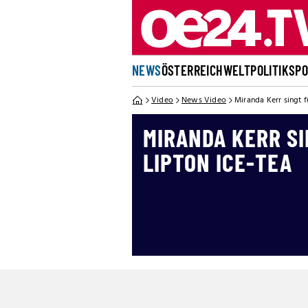
NEWS
ÖSTERREICH
WELT
POLITIK
SP
Video
News Video
Miranda Kerr singt f
MIRANDA KERR S
LIPTON ICE-TEA