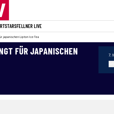
ORT
STARS
FELLNER LIVE
ür japanischen Lipton Ice-Tea
INGT FÜR JAPANISCHEN
7. 
Art