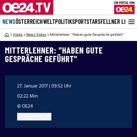
NEWS
ÖSTERREICH
WELT
POLITIK
SPORT
STARS
FELLNER LIVE
Video
News Video
Mitterlehner: "Haben gute Gespräche geführt"
MITTERLEHNER: "HABEN GUTE
GESPRÄCHE GEFÜHRT"
27. Januar 2017 | 09:52 Uhr
02:22 Min
© OE24
Artikel teilen