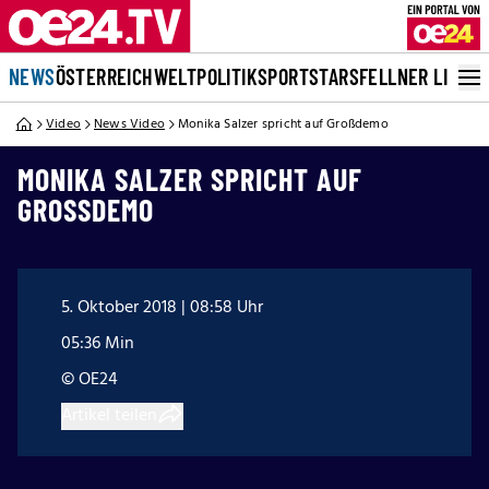
NEWS
ÖSTERREICH
WELT
POLITIK
SPORT
STARS
FELLNER LIVE
Video
News Video
Monika Salzer spricht auf Großdemo
MONIKA SALZER SPRICHT AUF
GROSSDEMO
5. Oktober 2018 | 08:58 Uhr
05:36 Min
© OE24
Artikel teilen