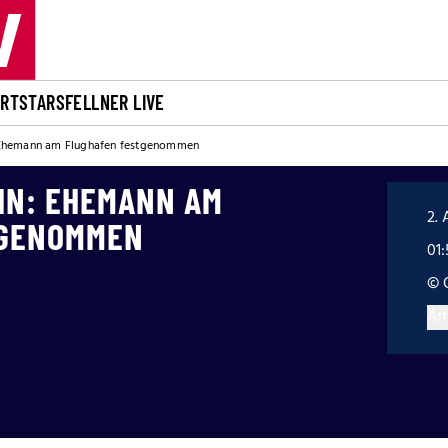
ORT
STARS
FELLNER LIVE
 Ehemann am Flughafen festgenommen
IN: EHEMANN AM
2. 
TGENOMMEN
01
© 
Art