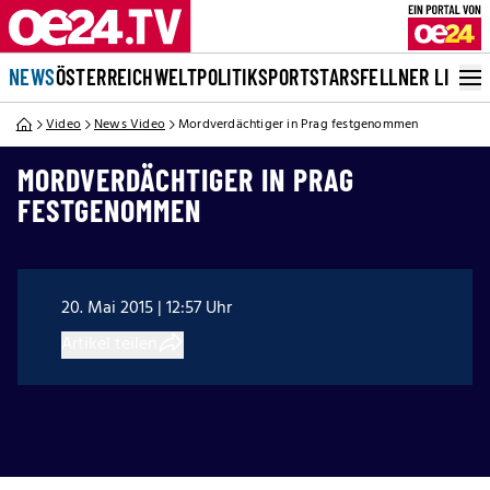
NEWS
ÖSTERREICH
WELT
POLITIK
SPORT
STARS
FELLNER LIVE
Video
News Video
Mordverdächtiger in Prag festgenommen
MORDVERDÄCHTIGER IN PRAG
FESTGENOMMEN
20. Mai 2015 | 12:57 Uhr
Artikel teilen