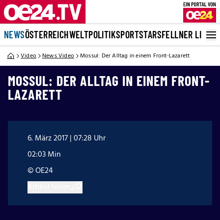
NEWS
ÖSTERREICH
WELT
POLITIK
SPORT
STARS
FELLNER LIVE
Video
News Video
Mossul: Der Alltag in einem Front-Lazarett
MOSSUL: DER ALLTAG IN EINEM FRONT-
LAZARETT
6. März 2017 | 07:28 Uhr
02:03 Min
© OE24
Artikel teilen