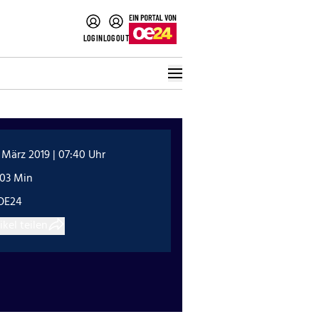
LOGIN
LOGOUT
 März 2019 | 07:40 Uhr
:03 Min
OE24
ikel teilen