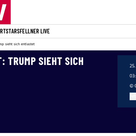
ORT
STARS
FELLNER LIVE
mp sieht sich entlastet
: TRUMP SIEHT SICH
25.
03
© 
Art