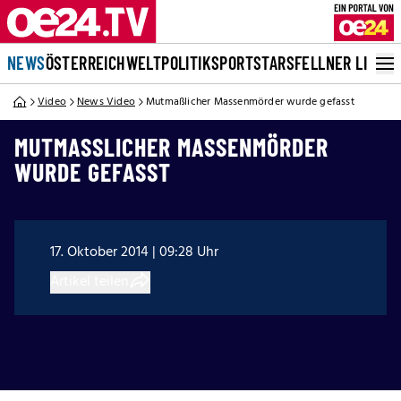
NEWS
ÖSTERREICH
WELT
POLITIK
SPORT
STARS
FELLNER LIVE
Video
News Video
Mutmaßlicher Massenmörder wurde gefasst
MUTMASSLICHER MASSENMÖRDER W
URDE GEFASST
17. Oktober 2014 | 09:28 Uhr
Artikel teilen