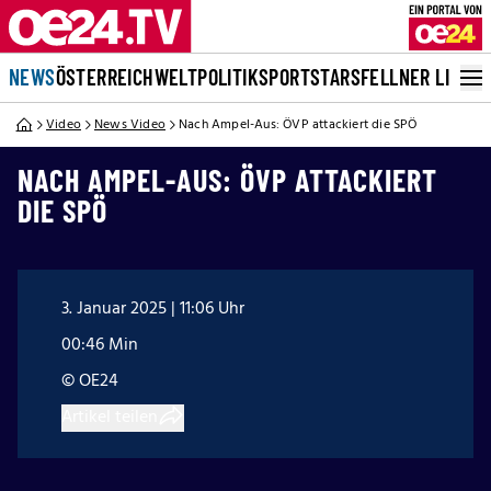
NEWS
ÖSTERREICH
WELT
POLITIK
SPORT
STARS
FELLNER LIVE
Video
News Video
Nach Ampel-Aus: ÖVP attackiert die SPÖ
NACH AMPEL-AUS: ÖVP ATTACKIERT
DIE SPÖ
3. Januar 2025 | 11:06 Uhr
00:46 Min
© OE24
Artikel teilen