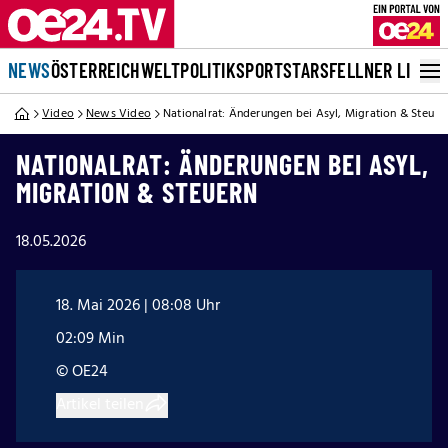
NEWS
ÖSTERREICH
WELT
POLITIK
SPORT
STARS
FELLNER LIVE
Video
News Video
Nationalrat: Änderungen bei Asyl, Migration & Steuer
NATIONALRAT: ÄNDERUNGEN BEI ASYL,
MIGRATION & STEUERN
18.05.2026
18. Mai 2026 | 08:08 Uhr
02:09 Min
© OE24
Artikel teilen