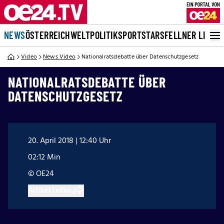
NEWS
ÖSTERREICH
WELT
POLITIK
SPORT
STARS
FELLNER LIVE
Video
News Video
Nationalratsdebatte über Datenschutzgesetz
NATIONALRATSDEBATTE ÜBER
DATENSCHUTZGESETZ
20. April 2018 | 12:40 Uhr
02:12 Min
© OE24
Artikel teilen