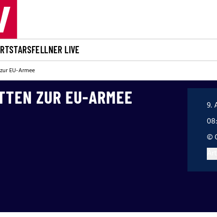
ORT
STARS
FELLNER LIVE
n zur EU-Armee
ITTEN ZUR EU-ARMEE
9. 
08
© 
Art