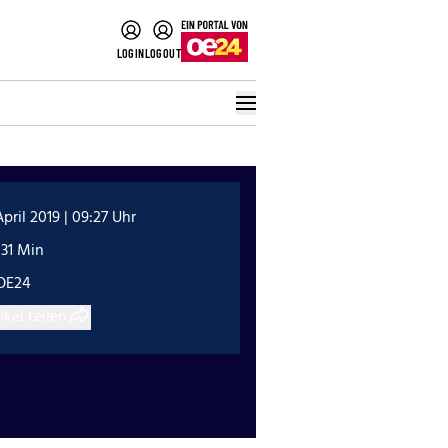
LOGIN
LOGOUT
April 2019 | 09:27 Uhr
:31 Min
OE24
ikel teilen