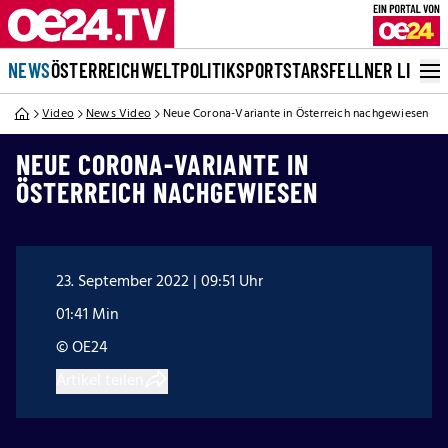
NEWS
ÖSTERREICH
WELT
POLITIK
SPORT
STARS
FELLNER LIVE
Video
News Video
Neue Corona-Variante in Österreich nachgewiesen
NEUE CORONA-VARIANTE IN
ÖSTERREICH NACHGEWIESEN
23. September 2022 | 09:51 Uhr
01:41 Min
© OE24
Artikel teilen