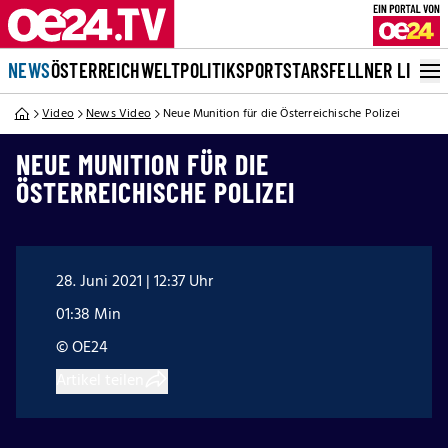
NEWS
ÖSTERREICH
WELT
POLITIK
SPORT
STARS
FELLNER LIVE
Video
News Video
Neue Munition für die Österreichische Polizei
NEUE MUNITION FÜR DIE
ÖSTERREICHISCHE POLIZEI
28. Juni 2021 | 12:37 Uhr
01:38 Min
© OE24
Artikel teilen