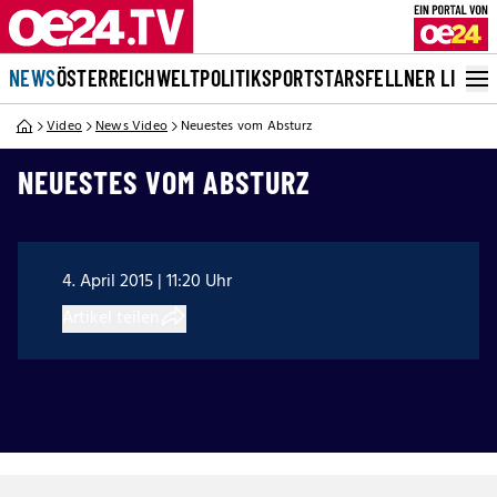
NEWS
ÖSTERREICH
WELT
POLITIK
SPORT
STARS
FELLNER LIVE
Video
News Video
Neuestes vom Absturz
NEUESTES VOM ABSTURZ
4. April 2015 | 11:20 Uhr
Artikel teilen