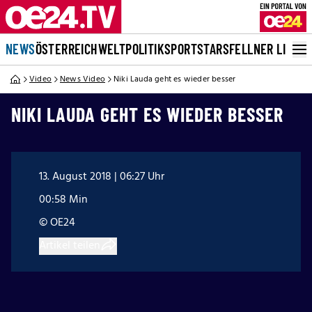
NEWS
ÖSTERREICH
WELT
POLITIK
SPORT
STARS
FELLNER LIVE
Video
News Video
Niki Lauda geht es wieder besser
NIKI LAUDA GEHT ES WIEDER BESSER
13. August 2018 | 06:27 Uhr
00:58 Min
© OE24
Artikel teilen