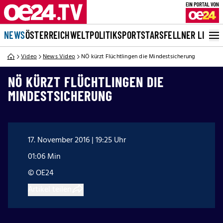
NEWS
ÖSTERREICH
WELT
POLITIK
SPORT
STARS
FELLNER LIVE
Video
News Video
NÖ kürzt Flüchtlingen die Mindestsicherung
NÖ KÜRZT FLÜCHTLINGEN DIE
MINDESTSICHERUNG
17. November 2016 | 19:25 Uhr
01:06 Min
© OE24
Artikel teilen