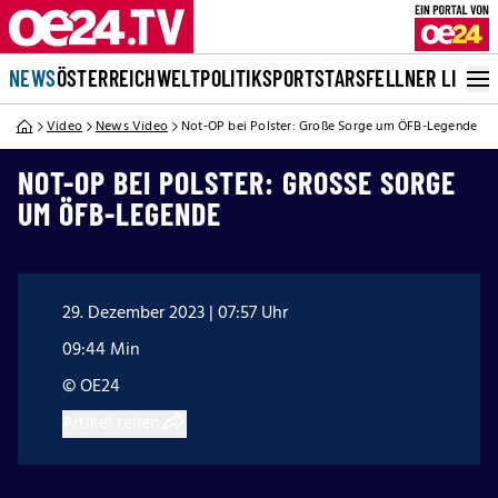
NEWS
ÖSTERREICH
WELT
POLITIK
SPORT
STARS
FELLNER LIVE
Video
News Video
Not-OP bei Polster: Große Sorge um ÖFB-Legende
NOT-OP BEI POLSTER: GROSSE SORGE U
M ÖFB-LEGENDE
29. Dezember 2023 | 07:57 Uhr
09:44 Min
© OE24
Artikel teilen