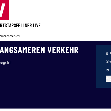
ORT
STARS
FELLNER LIVE
sameren Verkehr
LANGSAMEREN VERKEHR
6. 
01
regeln!
©
Art