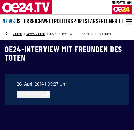
NEWS
ÖSTERREICH
WELT
POLITIK
SPORT
STARS
FELLNER LIVE
Video
News Video
oe24-Interview mit Freunden des Toten
OE24-INTERVIEW MIT FREUNDEN DES
TOTEN
28. April 2014 | 09:27 Uhr
Artikel teilen