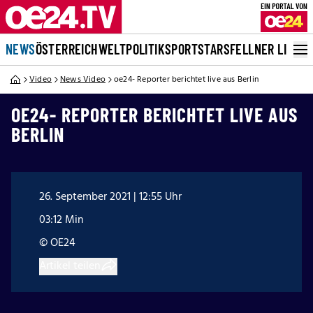
NEWS
ÖSTERREICH
WELT
POLITIK
SPORT
STARS
FELLNER LIVE
Video
News Video
oe24- Reporter berichtet live aus Berlin
OE24- REPORTER BERICHTET LIVE AUS
BERLIN
26. September 2021 | 12:55 Uhr
03:12 Min
© OE24
Artikel teilen