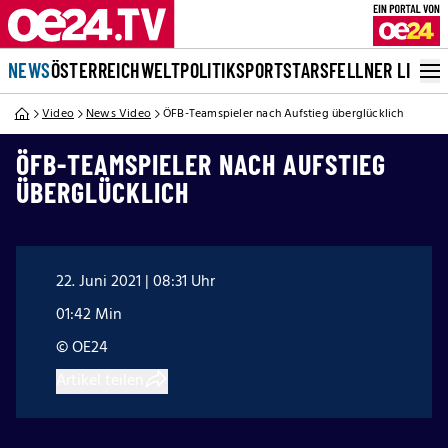
NEWS
ÖSTERREICH
WELT
POLITIK
SPORT
STARS
FELLNER LIVE
Video
News Video
ÖFB-Teamspieler nach Aufstieg überglücklich
ÖFB-TEAMSPIELER NACH AUFSTIEG
ÜBERGLÜCKLICH
22. Juni 2021 | 08:31 Uhr
01:42 Min
© OE24
Artikel teilen