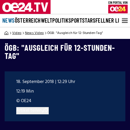
NEWS
ÖSTERREICH
WELT
POLITIK
SPORT
STARS
FELLNER LIVE
Video
News Video
ÖGB: "Ausgleich für 12-Stunden-Tag"
ÖGB: "AUSGLEICH FÜR 12-STUNDEN-
TAG"
18. September 2018 | 12:29 Uhr
12:19 Min
© OE24
Artikel teilen