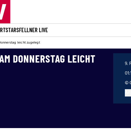
ORT
STARS
FELLNER LIVE
onnerstag leicht zugelegt
 AM DONNERSTAG LEICHT
9. 
01:
© 
Art