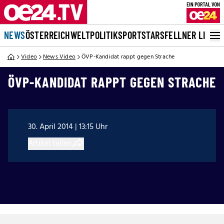
NEWS
ÖSTERREICH
WELT
POLITIK
SPORT
STARS
FELLNER LIVE
Video
News Video
ÖVP-Kandidat rappt gegen Strache
ÖVP-KANDIDAT RAPPT GEGEN STRACHE
30. April 2014 | 13:15 Uhr
Artikel teilen