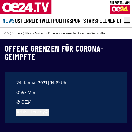
NEWS
ÖSTERREICH
WELT
POLITIK
SPORT
STARS
FELLNER LIVE
Video
News Video
Offene Grenzen für Corona-Geimpfte
OFFENE GRENZEN FÜR CORONA-
GEIMPFTE
24. Januar 2021 | 14:19 Uhr
01:57 Min
© OE24
Artikel teilen