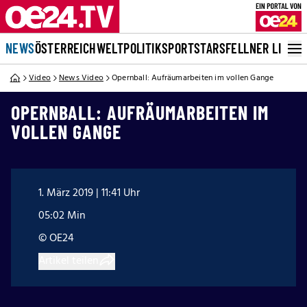
NEWS
ÖSTERREICH
WELT
POLITIK
SPORT
STARS
FELLNER LIVE
Video
News Video
Opernball: Aufräumarbeiten im vollen Gange
OPERNBALL: AUFRÄUMARBEITEN IM
VOLLEN GANGE
1. März 2019 | 11:41 Uhr
05:02 Min
© OE24
Artikel teilen