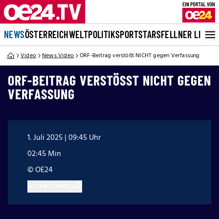
NEWS
ÖSTERREICH
WELT
POLITIK
SPORT
STARS
FELLNER LIVE
Video
News Video
ORF-Beitrag verstößt NICHT gegen Verfassung
ORF-BEITRAG VERSTÖSST NICHT GEGEN V
ERFASSUNG
1. Juli 2025 | 09:45 Uhr
02:45 Min
© OE24
Artikel teilen