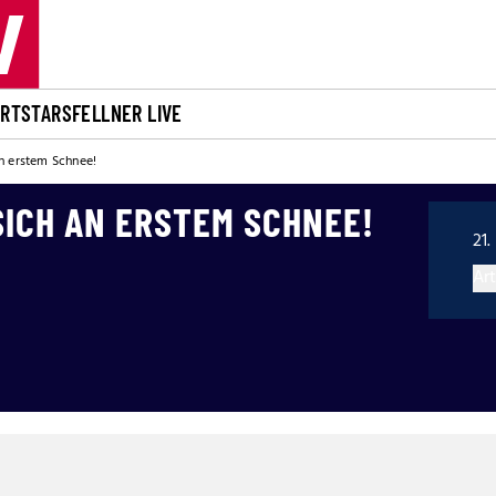
ORT
STARS
FELLNER LIVE
an erstem Schnee!
SICH AN ERSTEM SCHNEE!
21.
Art