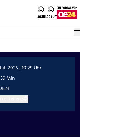
LOGIN
LOGOUT
 Juli 2025 | 10:29 Uhr
:59 Min
OE24
ikel teilen