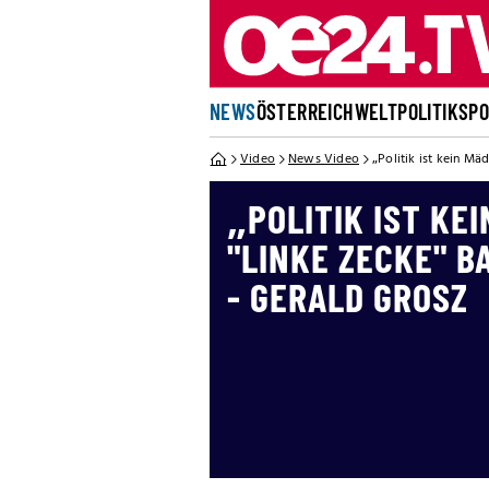
NEWS
ÖSTERREICH
WELT
POLITIK
SP
Video
News Video
„Politik ist kein Mä
„POLITIK IST KE
"LINKE ZECKE" B
- GERALD GROSZ