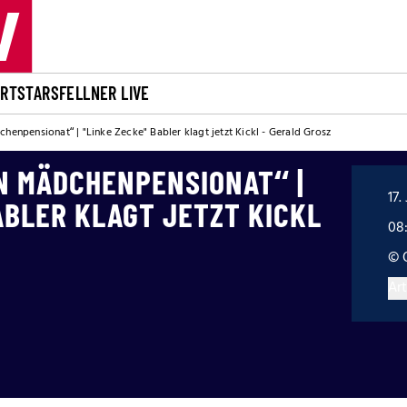
ORT
STARS
FELLNER LIVE
dchenpensionat“ | "Linke Zecke" Babler klagt jetzt Kickl - Gerald Grosz
IN MÄDCHENPENSIONAT“ |
17.
ABLER KLAGT JETZT KICKL
08
© 
Art