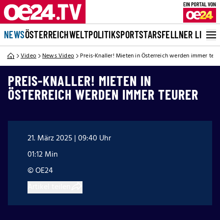
NEWS
ÖSTERREICH
WELT
POLITIK
SPORT
STARS
FELLNER LIVE
Video
News Video
Preis-Knaller! Mieten in Österreich werden immer teur
PREIS-KNALLER! MIETEN IN
ÖSTERREICH WERDEN IMMER TEURER
21. März 2025 | 09:40 Uhr
01:12 Min
© OE24
Artikel teilen