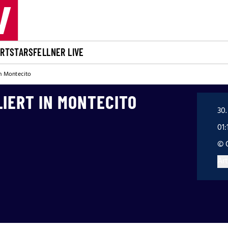
ORT
STARS
FELLNER LIVE
 in Montecito
LIERT IN MONTECITO
30.
01:
© 
Art