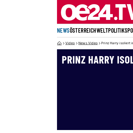
NEWS
ÖSTERREICH
WELT
POLITIK
SP
Video
News Video
Prinz Harry isoliert
PRINZ HARRY ISO