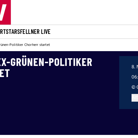
ORT
STARS
FELLNER LIVE
ünen-Politiker Chorherr startet
EX-GRÜNEN-POLITIKER
8. 
ET
06
© 
Art