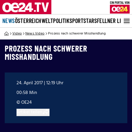
NEWS
ÖSTERREICH
WELT
POLITIK
SPORT
STARS
FELLNER LIVE
Video
News Video
Prozess nach schwerer Misshandlung
PROZESS NACH SCHWERER
MISSHANDLUNG
24. April 2017 | 12:19 Uhr
00:58 Min
© OE24
Artikel teilen