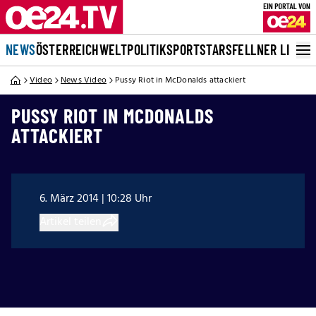
NEWS
ÖSTERREICH
WELT
POLITIK
SPORT
STARS
FELLNER LIVE
Video
News Video
Pussy Riot in McDonalds attackiert
PUSSY RIOT IN MCDONALDS
ATTACKIERT
6. März 2014 | 10:28 Uhr
Artikel teilen