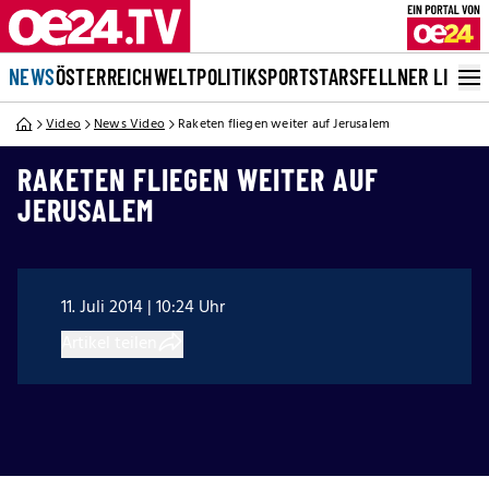
NEWS
ÖSTERREICH
WELT
POLITIK
SPORT
STARS
FELLNER LIVE
Video
News Video
Raketen fliegen weiter auf Jerusalem
RAKETEN FLIEGEN WEITER AUF
JERUSALEM
11. Juli 2014 | 10:24 Uhr
Artikel teilen